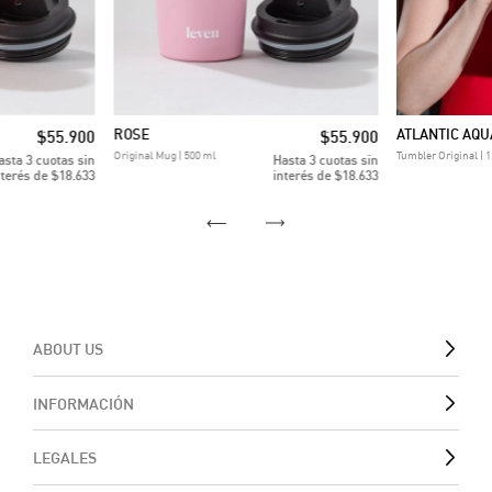
ROSE
ATLANTIC AQU
$55.900
$55.900
Original Mug | 500 ml
Tumbler Original | 1
3
cuotas sin
3
cuotas sin
nterés de
$18.633
interés de
$18.633
ABOUT US
INFORMACIÓN
LEGALES