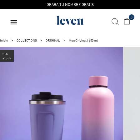
GRABA TU NOMBRE GRATIS
0
Inicio
COLLECTIONS
ORIGINAL
Mug Original | 350 ml
Sin
stock