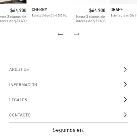
CHERRY
GRAPE
$64.900
$64.900
Botella Urban City | 500 ML
Botella Urban City |
3
cuotas sin
3
cuotas sin
nterés de
$21.633
interés de
$21.633
ABOUT US
INFORMACIÓN
LEGALES
CONTACTO
Seguinos en: