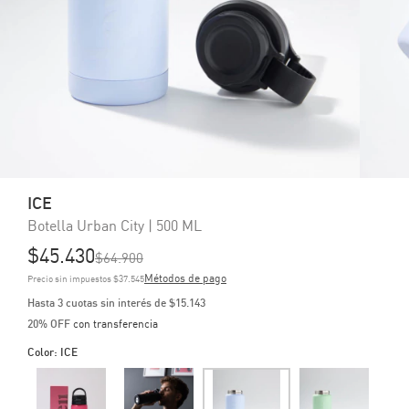
ICE
Botella Urban City | 500 ML
$45.430
$64.900
Métodos de pago
Precio sin impuestos
$37.545
3
cuotas sin interés de
$15.143
20% OFF
con transferencia
Color:
ICE