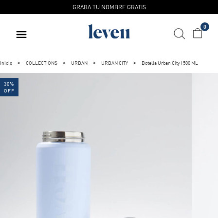
GRABA TU NOMBRE GRATIS
0
Inicio
COLLECTIONS
URBAN
URBAN CITY
Botella Urban City | 500 ML
30
%
OFF